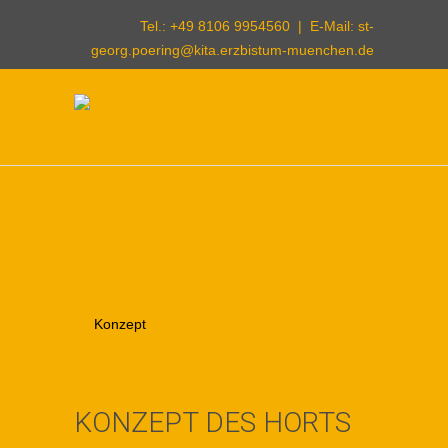
Tel.: +49 8106 9954560 | E-Mail:
st-
georg.poering@kita.erzbistum-muenchen.de
Hort
Räume
Unser Garten
Tagesablauf
Konzept
KONZEPT DES HORTS