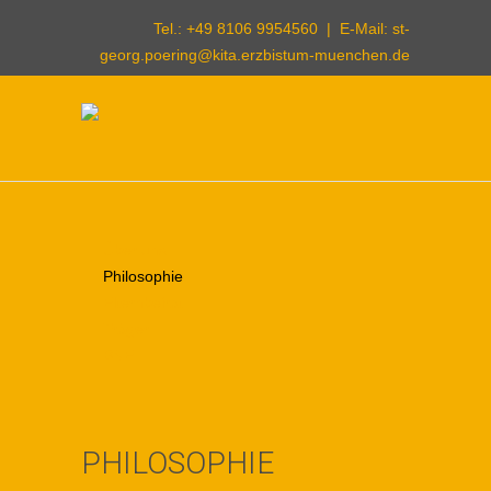
Tel.: +49 8106 9954560 | E-Mail:
st-
georg.poering@kita.erzbistum-muenchen.de
Über uns
Philosophie
Elternbeirat
Träger
BNE
PHILOSOPHIE