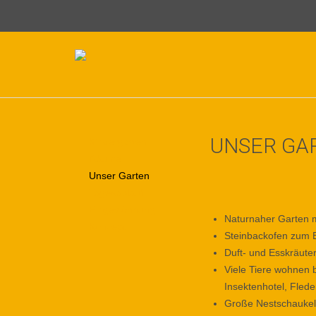
UNSER GA
Kindergarten
Räume
Unser Garten
Tagesablauf
Eingewöhnung
Naturnaher Garten 
Konzept
Steinbackofen zum 
Duft- und Esskräute
Viele Tiere wohnen b
Insektenhotel, Fled
Große Nestschaukel