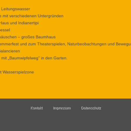
t Leitungswasser
e mit verschiedenen Untergründen
Haus und Indianertipi
essel
rhäuschen – großes Baumhaus
Sommerfest und zum Theaterspielen, Naturbeobachtungen und Beweg
lancieren
mit „Baumwipfelweg“ in den Garten.
t Wasserspielzone
Kontakt
Impressum
Datenschutz