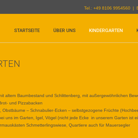
Tel.: +49 8106 9954560 | 
STARTSEITE
ÜBER UNS
KINDERGARTEN
RTEN
mit altem Baumbestand und Schlittenberg, mit außergewöhnlichen Be
Brot- und Pizzabacken
r, Obstbäume – Schnabulier-Ecken – selbstgezogene Früchte (Hochbe
ei uns im Garten, Igel, Vögel (nicht jede Ecke in unserem Garten ist ei
ermauskästen Schmetterlingswiese, Quartiere auch für Mauersegler