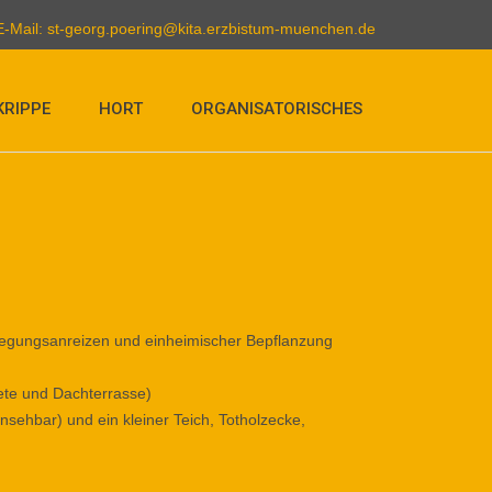
E-Mail:
st-georg.poering@kita.erzbistum-muenchen.de
KRIPPE
HORT
ORGANISATORISCHES
wegungsanreizen und einheimischer Bepflanzung
ete und Dachterrasse)
nsehbar) und ein kleiner Teich, Totholzecke,